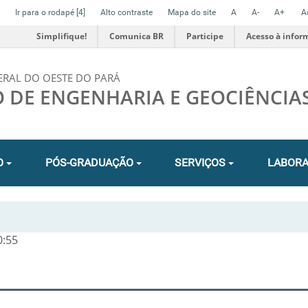
Ir para o rodapé
[4]
Alto contraste
Mapa do site
A
A-
A+
A
Simplifique!
Comunica BR
Participe
Acesso à infor
ERAL DO OESTE DO PARÁ
O DE ENGENHARIA E GEOCIÊNCIA
O
PÓS-GRADUAÇÃO
SERVIÇOS
LABORA
0:55