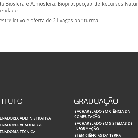
da Biosfera e Atmosfera; Bioprospecção de Recursos Natur
rsidade.
stre letivo e oferta de 21 vagas por turma.
TITUTO
GRADUAÇÃO
BACHARELADO EM CIÊNCIA DA
COMPUTAÇÃO
ENADORIA ADMINISTRATIVA
BACHARELADO EM SISTEMAS DE
ENADORIA ACADÊMICA
INFORMAÇÃO
ENADORIA TÉCNICA
BI EM CIÊNCIAS DA TERRA