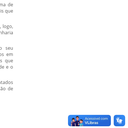
ma de
is que
 logo,
nharia
o seu
dos em
as que
de e o
ntados
ção de