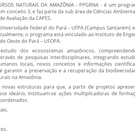
SOS NATURAIS DA AMAZÔNIA - PPGRNA - é um progra
conceito 3, e faz parte da sub área de Ciências Ambienta
 de Avaliação da CAPES.
Universidade Federal do Pará - UFPA (Campus Santarém) e,
tualmente, o programa está vinculado ao Instituto de Enge
l do Oeste do Pará – UFOPA.
estudo dos ecossistemas amazônicos, compreendend
através de pesquisas interdisciplinares, integrando estu
manos locais, novos conceitos e informações científic
de garantir a preservação e a recuperação da biodiversida
urais na Amazônia.
iar novas estruturas para que, a partir de projetos aprese
e ideário, instituam-se ações multiplicadoras de forma
coordenados.
ais.
os.