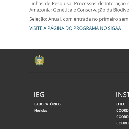
Linhas de Pesquisa: Processos de Interação 
Amazônia; Genética e Conservação da Biodive
Seleção: Anual, com entrada no primeiro seme
VISITE A PÁGINA DO PROGRAMA NO SIGAA
IEG
INS
LABORATÓRIOS
O IEG
Noticias
COORD
COORD
COORD