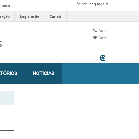
Select Language
▼
cessar
mação
Legislação
Canais
None
None
S
TÓRIOS
NOTICIAS