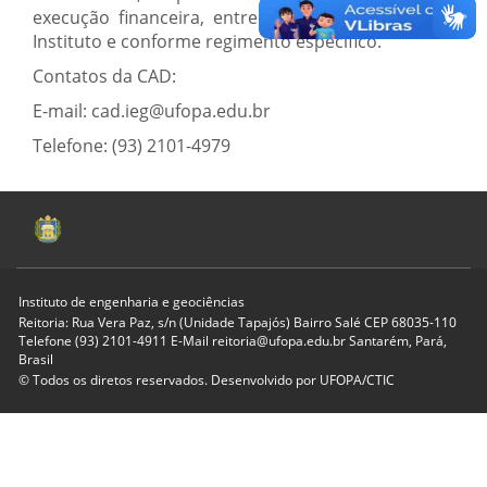
execução financeira, entre outras, no âmbito do
Instituto e conforme regimento específico.
Contatos da CAD:
E-mail: cad.ieg@ufopa.edu.br
Telefone: (93) 2101-4979
Instituto de engenharia e geociências
Reitoria: Rua Vera Paz, s/n (Unidade Tapajós) Bairro Salé CEP 68035-110
Telefone (93) 2101-4911 E-Mail reitoria@ufopa.edu.br Santarém, Pará,
Brasil
© Todos os diretos reservados. Desenvolvido por
UFOPA/CTIC