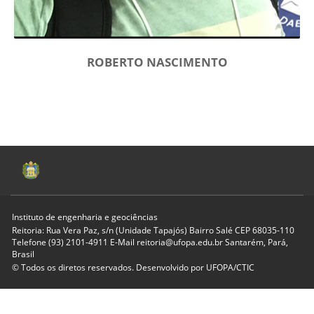
ROBERTO NASCIMENTO
Instituto de engenharia e geociências
Reitoria: Rua Vera Paz, s/n (Unidade Tapajós) Bairro Salé CEP 68035-110
Telefone (93) 2101-4911 E-Mail reitoria@ufopa.edu.br Santarém, Pará,
Brasil
© Todos os diretos reservados. Desenvolvido por
UFOPA/CTIC