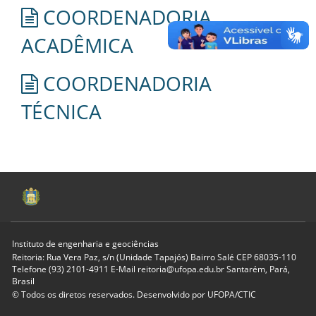
COORDENADORIA
ACADÊMICA
COORDENADORIA
TÉCNICA
Instituto de engenharia e geociências
Reitoria: Rua Vera Paz, s/n (Unidade Tapajós) Bairro Salé CEP 68035-110
Telefone (93) 2101-4911 E-Mail reitoria@ufopa.edu.br Santarém, Pará,
Brasil
© Todos os diretos reservados. Desenvolvido por
UFOPA/CTIC