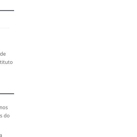
)
ade
tituto
imos
as do
a