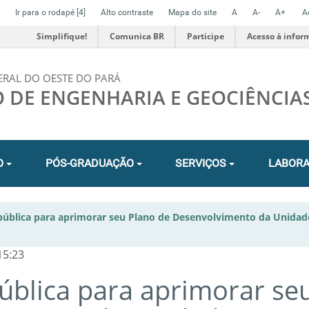
Ir para o rodapé
[4]
Alto contraste
Mapa do site
A
A-
A+
A
Simplifique!
Comunica BR
Participe
Acesso à infor
ERAL DO OESTE DO PARÁ
O DE ENGENHARIA E GEOCIÊNCIA
O
PÓS-GRADUAÇÃO
SERVIÇOS
LABORA
 pública para aprimorar seu Plano de Desenvolvimento da Unidad
15:23
pública para aprimorar se