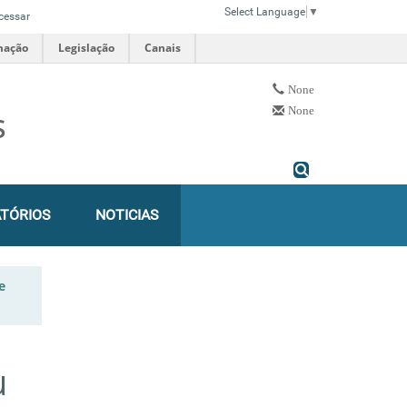
Select Language
▼
cessar
mação
Legislação
Canais
None
None
S
TÓRIOS
NOTICIAS
e
u