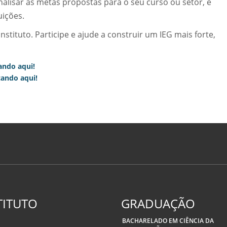
nalisar as metas propostas para o seu curso ou setor, e
uições.
tituto. Participe e ajude a construir um IEG mais forte,
cando aqui!
cando aqui!
TITUTO
GRADUAÇÃO
BACHARELADO EM CIÊNCIA DA