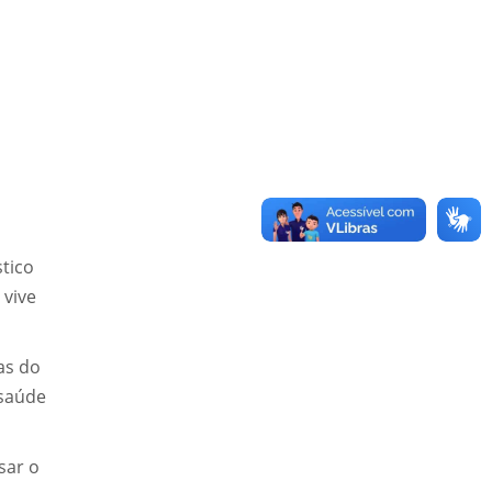
tico
 vive
as do
 saúde
sar o