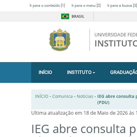
Ir para o conteúdo
[1]
Ir para o menu
[2]
Ir para a busca
[3]
BRASIL
UNIVERSIDADE FED
INSTITUT
INÍCIO
INSTITUTO
GRADUAÇÃ
INÍCIO
-
Comunica
-
Noticias
-
IEG abre consulta
(PDU)
Ultima atualização em 18 de Maio de 2026 às 
IEG abre consulta 