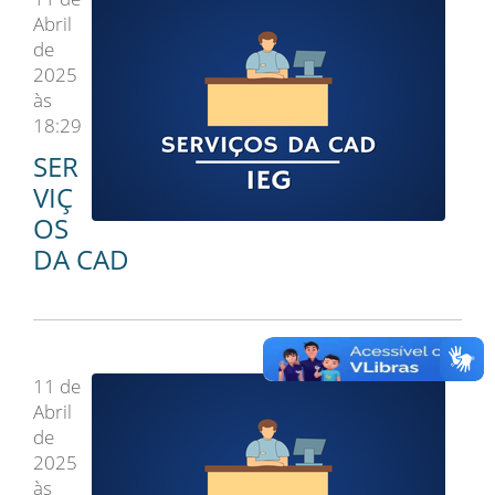
Abril
de
2025
às
18:29
SER
VIÇ
OS
DA CAD
11 de
Abril
de
2025
às