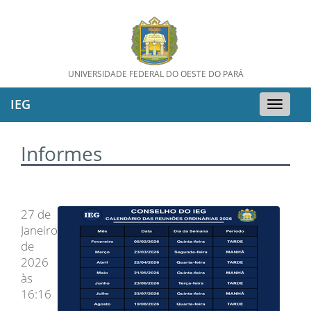
UNIVERSIDADE FEDERAL DO OESTE DO PARÁ
IEG
Toggle
naviga
Informes
27 de
Janeiro
de
2026
às
16:16