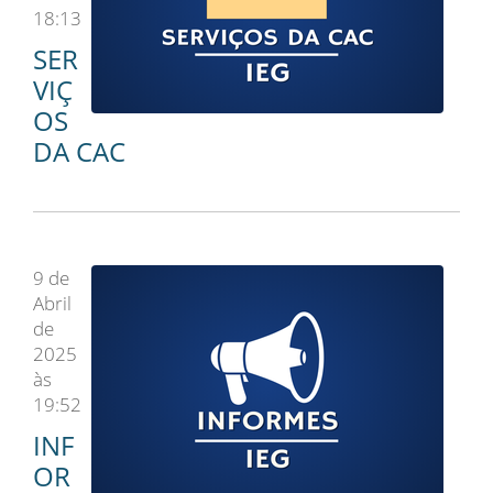
18:13
SER
VIÇ
OS
DA CAC
9 de
Abril
de
2025
às
19:52
INF
OR