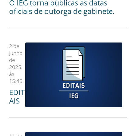
O IEG torna públicas as datas
oficiais de outorga de gabinete.
2 de
Junho
de
2025
às
15:45
EDIT
AIS
11 de